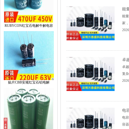
能
能量
家，
RUBYCON红宝石电解牛解电容
2026
卓
卓越
复杂
2026
贴片CBB安规红宝石铝电解
电
电容
容器