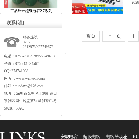
2026
正品导针超级电容2.7系列
联系我们
首页
上一页
1
服务热线
0755-
28129789/27749678
电话：0755-28129789/27749678
传真：0755-81484567
QQ:378741008
网址：www.wantexn.com
邮箱：zuodaye@126.com
地址：深圳市光明区玉塘街道田
寮社区同仁路盛荟红星创智广场
502B、502C
安规电容
超级电容
电容器动态
RU