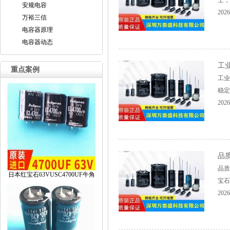
士，
安规电容
2026
万裕三信
电容器原理
电容器动态
工
重点案例
工业
稳定
2026
品
品质
日本红宝石63VUSC4700UF牛角
宝石
2026