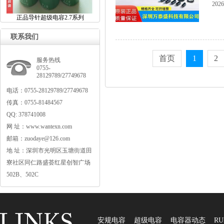
2026
正品导针超级电容2.7系列
联系我们
首页
1
2
服务热线
0755-
28129789/27749678
电话：0755-28129789/27749678
传真：0755-81484567
QQ:378741008
网址：www.wantexn.com
邮箱：zuodaye@126.com
地址：深圳市光明区玉塘街道田
寮社区同仁路盛荟红星创智广场
502B、502C
安规电容
超级电容
电容器动态
RU