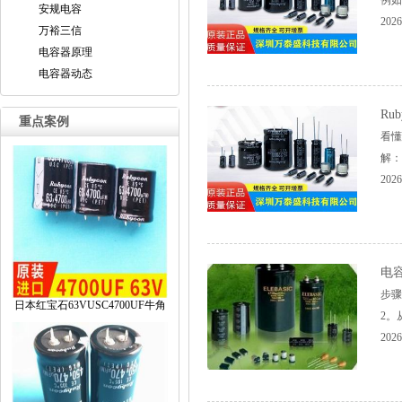
例如
安规电容
2026
万裕三信
电容器原理
电容器动态
Ru
重点案例
看懂
解：..
2026
电
步骤
日本红宝石63VUSC4700UF牛角
2。
2026