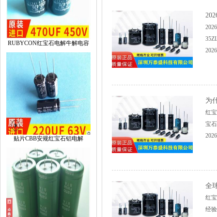
2
20
35
RUBYCON红宝石电解牛解电容
2026
为
红宝
宝石
2026
贴片CBB安规红宝石铝电解
全
红宝
经验