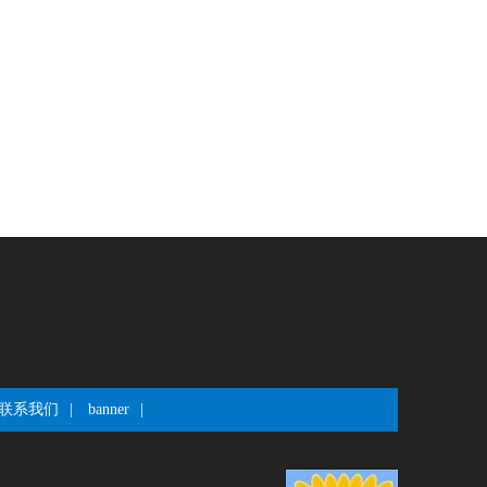
联系我们
|
banner
|