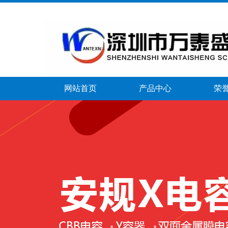
网站首页
产品中心
荣
banner