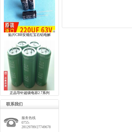
贴片CBB安规红宝石铝电解
正品导针超级电容2.7系列
联系我们
服务热线
0755-
28129789/27749678