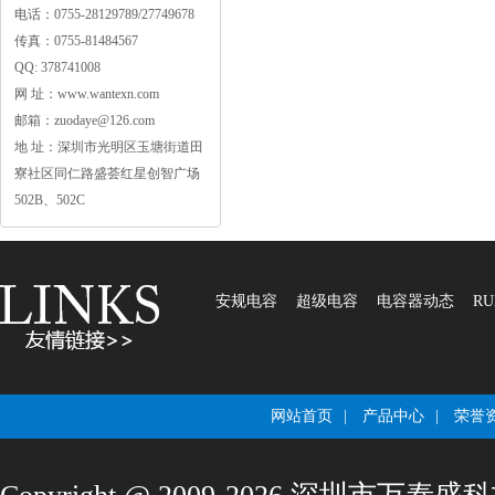
电话：0755-28129789/27749678
传真：0755-81484567
QQ:378741008
网址：www.wantexn.com
邮箱：zuodaye@126.com
地址：深圳市光明区玉塘街道田
寮社区同仁路盛荟红星创智广场
502B、502C
安规电容
超级电容
电容器动态
RU
网站首页
|
产品中心
|
荣誉