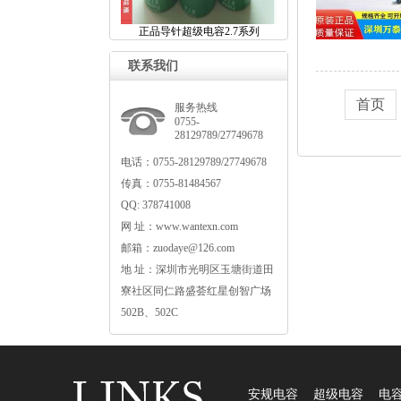
正品导针超级电容2.7系列
联系我们
首页
服务热线
0755-
28129789/27749678
电话：0755-28129789/27749678
传真：0755-81484567
QQ:378741008
网址：www.wantexn.com
邮箱：zuodaye@126.com
地址：深圳市光明区玉塘街道田
寮社区同仁路盛荟红星创智广场
502B、502C
安规电容
超级电容
电