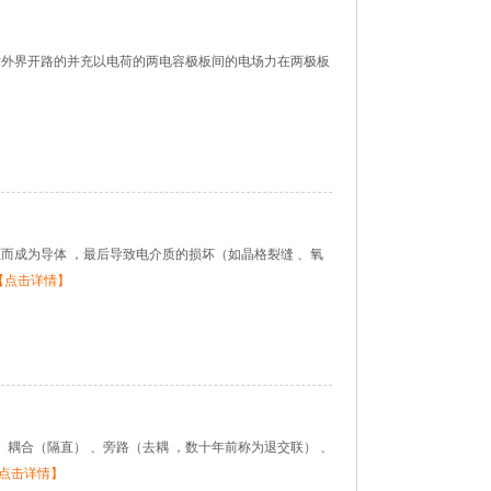
外界开路的并充以电荷的两电容极板间的电场力在两极板
征而成为导体，最后导致电介质的损坏（如晶格裂缝、氧
【点击详情】
、耦合（隔直）、旁路（去耦，数十年前称为退交联）、
点击详情】