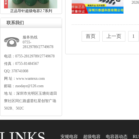
2026
正品导针超级电容2.7系列
联系我们
首页
上一页
1
服务热线
0755-
28129789/27749678
电话：0755-28129789/27749678
传真：0755-81484567
QQ:378741008
网址：www.wantexn.com
邮箱：zuodaye@126.com
地址：深圳市光明区玉塘街道田
寮社区同仁路盛荟红星创智广场
502B、502C
安规电容
超级电容
电容器动态
RU