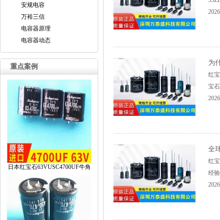
35
安规电容
2026
万裕三信
电容器原理
电容器动态
为
重点案例
红宝
宝石
2026
全
红宝
日本红宝石63VUSC4700UF牛角
经验
2026