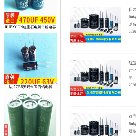
日
Ru
以高
RUBYCON红宝石电解牛解电容
2026
红
红宝
年，主
2026
贴片CBB安规红宝石铝电解
红
Ru
规格