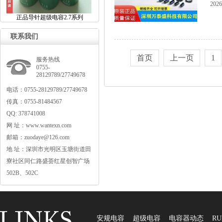
2026
正品导针超级电容2.7系列
联系我们
首页
上一页
1
服务热线
0755-
28129789/27749678
电话：0755-28129789/27749678
传真：0755-81484567
QQ:378741008
网址：www.wantexn.com
邮箱：zuodaye@126.com
地址：深圳市光明区玉塘街道田
寮社区同仁路盛荟红星创智广场
502B、502C
安规电容
超级电容
电容器动态
RU