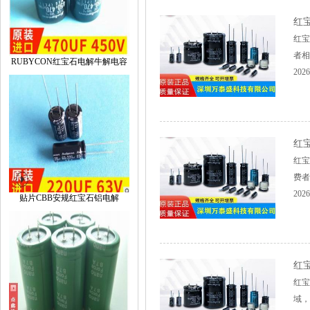
红
红宝
者相
RUBYCON红宝石电解牛解电容
2026
红
红宝
费者
2026
贴片CBB安规红宝石铝电解
红
红宝
域，