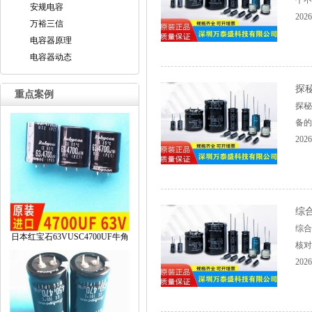
个不
安规电容
2026
万裕三信
电容器原理
电容器动态
探
重点案例
探秘
备的
2026
综
综合
日本红宝石63VUSC4700UF牛角
核对
2026