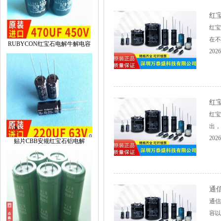
红
红宝
在不
RUBYCON红宝石电解牛解电容
2026
红
红宝
出，
2026
贴片CBB安规红宝石铝电解
通
通信
容以