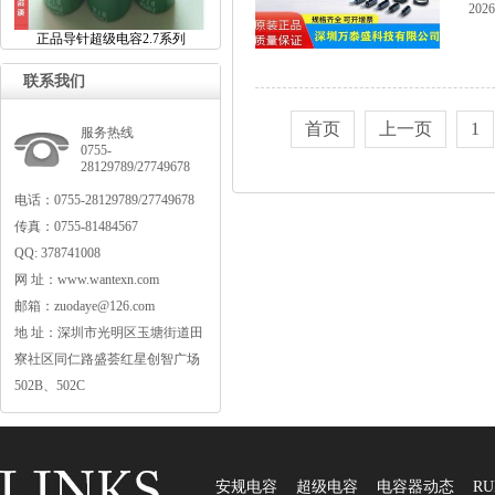
2026
正品导针超级电容2.7系列
联系我们
首页
上一页
1
服务热线
0755-
28129789/27749678
电话：0755-28129789/27749678
传真：0755-81484567
QQ:378741008
网址：www.wantexn.com
邮箱：zuodaye@126.com
地址：深圳市光明区玉塘街道田
寮社区同仁路盛荟红星创智广场
502B、502C
安规电容
超级电容
电容器动态
RU