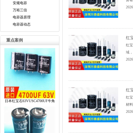
费者
安规电容
2026
万裕三信
电容器原理
电容器动态
红
重点案例
红宝
域，
2026
红
红宝
日本红宝石63VUSC4700UF牛角
材料
2026