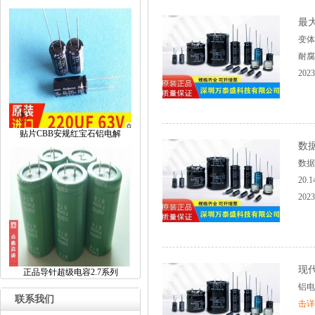
最
变体
耐腐
2023
贴片CBB安规红宝石铝电解
数
数据
20
2023
现
正品导针超级电容2.7系列
铝电
联系我们
击详