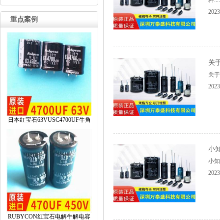
料....
2023
重点案例
关
关于
2023
日本红宝石63VUSC4700UF牛角
小
小知
2023
RUBYCON红宝石电解牛解电容