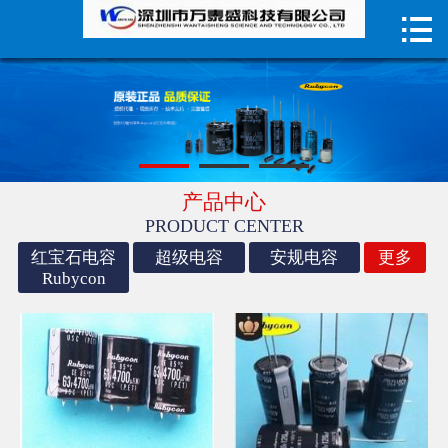

首页

产品中心
荣誉资质
技术指导
产品中心
PRODUCT CENTER
成功案例
红宝石电容
超级电容
安规电容
更多
Rubycon
电容器
关于我们
联系我们