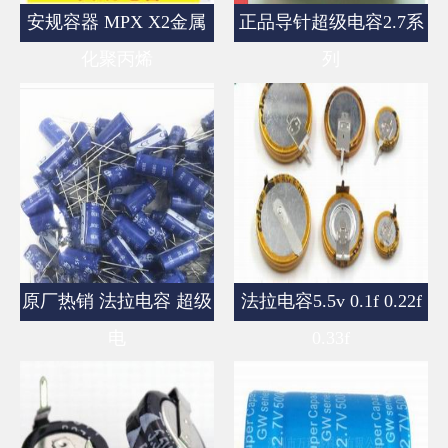
安规容器 MPX X2金属
正品导针超级电容2.7系
化聚丙烯
列
原厂热销 法拉电容 超级
法拉电容5.5v 0.1f 0.22f
电
0.33f