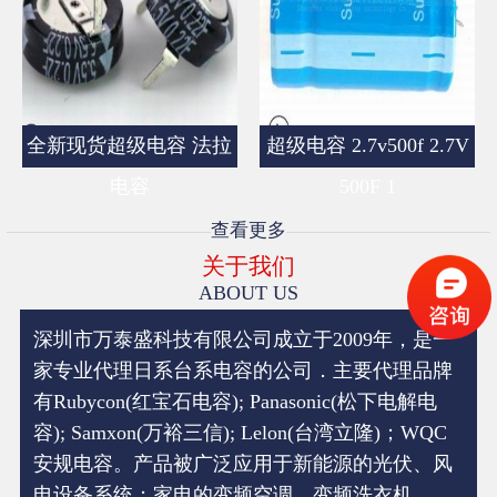
全新现货超级电容 法拉
超级电容 2.7v500f 2.7V
电容
500F 1
查看更多
关于我们
ABOUT US
深圳市万泰盛科技有限公司成立于2009年，是一
家专业代理日系台系电容的公司．主要代理品牌
有Rubycon(红宝石电容); Panasonic(松下电解电
容); Samxon(万裕三信); Lelon(台湾立隆)；WQC
安规电容。产品被广泛应用于新能源的光伏、风
电设备系统；家电的变频空调，变频洗衣机，