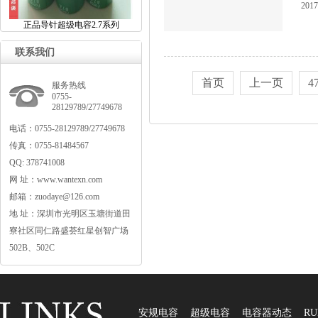
2017
正品导针超级电容2.7系列
联系我们
首页
上一页
4
服务热线
0755-
28129789/27749678
电话：0755-28129789/27749678
传真：0755-81484567
QQ:378741008
网址：www.wantexn.com
邮箱：zuodaye@126.com
地址：深圳市光明区玉塘街道田
寮社区同仁路盛荟红星创智广场
502B、502C
安规电容
超级电容
电容器动态
RU