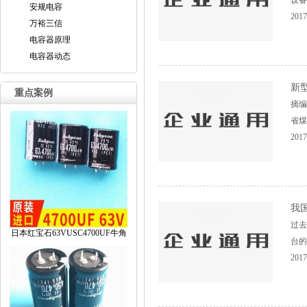
设备
安规电容
2017
万裕三信
电容器原理
电容器动态
新
重点案例
摘
省煤
2017
我
过去
日本红宝石63VUSC4700UF牛角
台的
2017