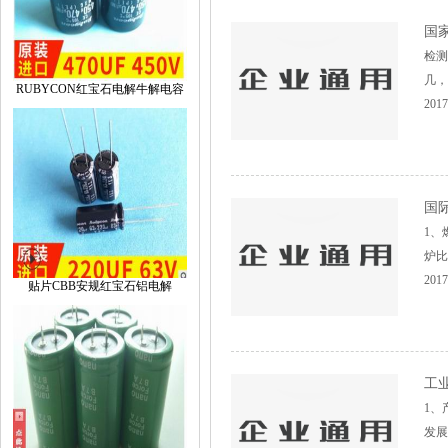
国
检测
几，
RUBYCON红宝石电解牛解电容
2017
国
1、
炉比
2017
贴片CBB安规红宝石铝电解
工
1、
发展