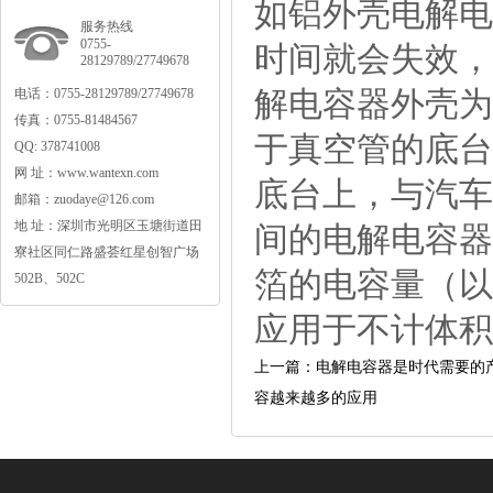
如铝外壳电解电
服务热线
0755-
时间就会失效，
28129789/27749678
解电容器外壳为
电话：0755-28129789/27749678
传真：0755-81484567
于真空管的底台
QQ:378741008
网址：www.wantexn.com
底台上，与汽车
邮箱：zuodaye@126.com
地址：深圳市光明区玉塘街道田
间的电解电容器
寮社区同仁路盛荟红星创智广场
箔的电容量（以
502B、502C
应用于不计体积
上一篇：电解电容器是时代需要的
容越来越多的应用