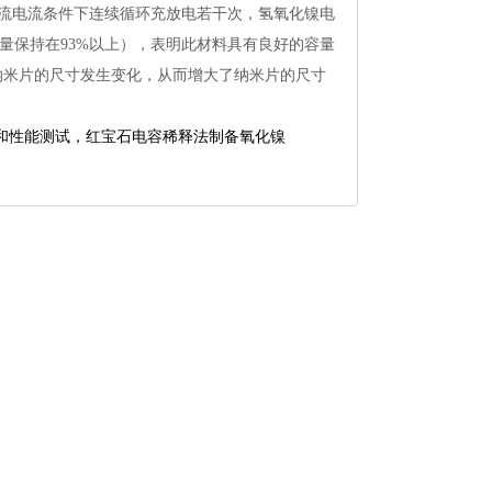
10mA恒流电流条件下连续循环充放电若干次，氢氧化镍电
g（容量保持在93%以上），表明此材料具有良好的容量
纳米片的尺寸发生变化，从而增大了纳米片的尺寸
和性能测试，红宝石电容稀释法制备氧化镍