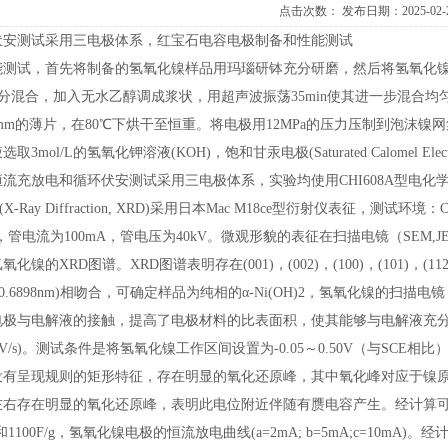
点击次数：
发布日期：2025-02-
伏安测试采用三电极体系，红宝石电容电极制备和性能测试
能测试，首先将制备的氢氧化镍样品用玛瑙研钵充分研磨，然后将氢氧化镍
其充分混合，加入无水乙醇调成浆状，用超声波振荡35min使其进一步混
5mm的薄片，在80℃下烘干至恒重。将电极用12MPa的压力压制到泡沫镍网
3mol/L的氢氧化钾溶液(KOH)，饱和甘汞电极(SaturatedCalomelEle
流充放电和循环伏安测试采用三电极体系，实验均使用CHI608A型电
-RayDiffraction,XRD)采用日本MacM18ce型衍射仪表征，测试环境：Cu
0°，管电流为100mA，管电压为40kV。微观形貌的表征在扫描电镜（SEM,JE
镍的XRD图谱。XRD图谱表明存在(001)，(002)，(100)，(101)，(112)，
nm,c=0.6898nm)相吻合，可确定样品为纯相的α-Ni(OH)2，氢氧化镍的
电极与电解液的接触，提高了电极材料的比表面积，使其能够与电解液充
;b=2mV/s)。测试条件是将氢氧化镍工作区间设置为-0.05～0.50V（与SCE
有呈现规则的矩形特征，存在明显的氧化还原峰，其中氧化峰对应于镍原子由
.42V左右存在明显的氧化还原峰，表明此电位附近伴随有赝电容产生。经计算可得
/g和1100F/g，氢氧化镍电极的恒流放电曲线(a=2mA;b=5mA;c=10mA