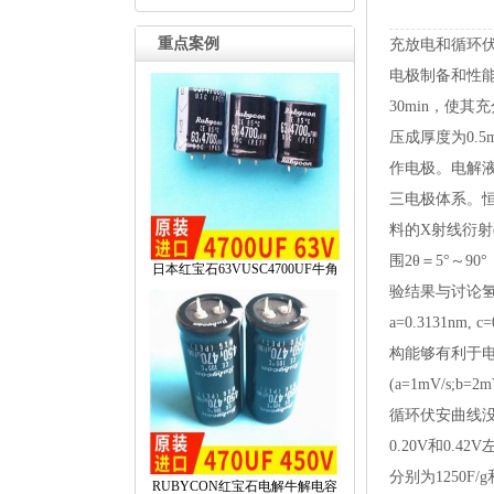
重点案例
充放电和循环
电极制备和性
30min，使
压成厚度为0.
作电极。电解液选取
三电极体系。恒
料的X射线衍射(X
围2θ＝5°～9
日本红宝石63VUSC4700UF牛角
验结果与讨论氢氧化
a=0.3131
构能够有利于
(a=1mV/s
循环伏安曲线没
0.20V和0
分别为1250F
RUBYCON红宝石电解牛解电容