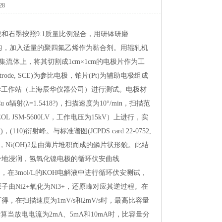
28
和石墨按照9:1质量比例混合，用研钵研磨
合均匀，加入适量的聚四氟乙烯作为黏合剂。用辊轧机
集流体上，将其切割成1cm×1cm的电极片作为工
ctrode,SCE)为参比电极，铂片(Pt)为辅助电极组成
化学工作站（上海辰华仪器公司）进行测试。电极材
α辐射(λ=1.5418?)，扫描速度为10°/min，扫描范
OLJSM-5600LV，工作电压为15kV）上进行，实
(110)衍射峰。与标准谱图(JCPDScard22-0752,
扫描电镜，Ni(OH)2是由薄片堆积而成的鳞片状形貌。此结
分地浸润，氢氧化镍电极的循环伏安曲线
相比），在3mol/L的KOH电解液中进行循环伏安测试，
Ni2+氧化为Ni3+，还原峰对应其逆过程。在
，在扫描速度为1mV/s和2mV/s时，最高比容量
)。经计算当放电电流为2mA、5mA和10mA时，比容量分