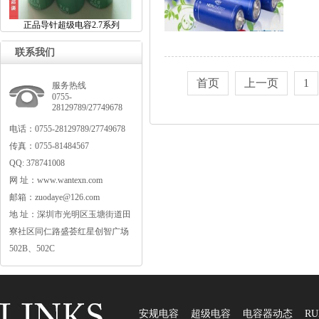
正品导针超级电容2.7系列
联系我们
首页
上一页
1
服务热线
0755-
28129789/27749678
电话：0755-28129789/27749678
传真：0755-81484567
QQ:378741008
网址：www.wantexn.com
邮箱：zuodaye@126.com
地址：深圳市光明区玉塘街道田
寮社区同仁路盛荟红星创智广场
502B、502C
安规电容
超级电容
电容器动态
RU