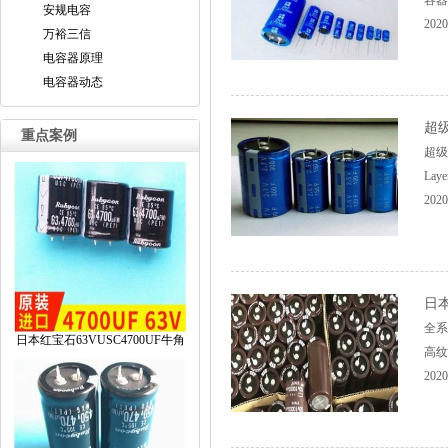
容器
安规电容
2020
万裕三信
电容器原理
电容器动态
超
重点案例
超级电
La
2020
日本
全系
日本红宝石63VUSC4700UF牛角
高纹
2020