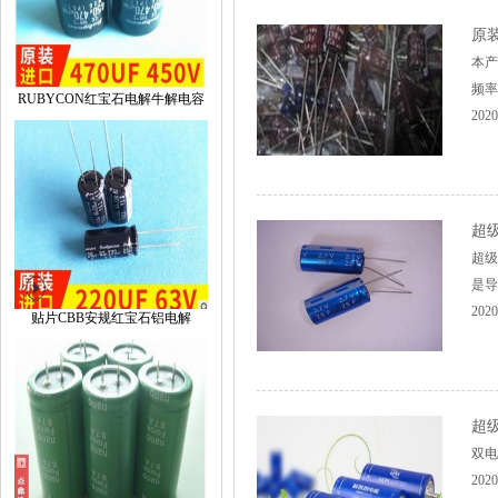
原
本产
频率
RUBYCON红宝石电解牛解电容
2020
超
超级
是导
2020
贴片CBB安规红宝石铝电解
超
双电
2020