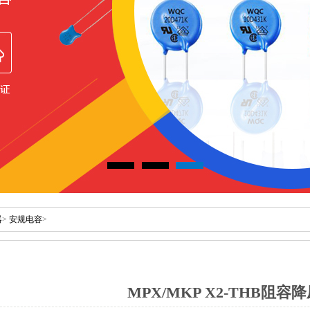
器
>
安规电容
>
MPX/MKPX2-THB阻容