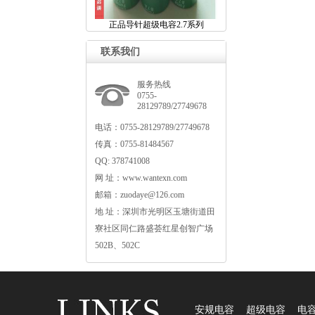
正品导针超级电容2.7系列
联系我们
服务热线
0755-
28129789/27749678
电话：0755-28129789/27749678
传真：0755-81484567
QQ:378741008
网址：www.wantexn.com
邮箱：zuodaye@126.com
地址：深圳市光明区玉塘街道田
寮社区同仁路盛荟红星创智广场
502B、502C
安规电容
超级电容
电