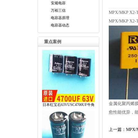
安规电容
万裕三信
MPX/MKPX
电容器原理
MPX/MKP
电容器动态
重点案例
金属化聚丙烯膜
日本红宝石63VUSC4700UF牛角
愈性能优异，
上一篇：MPX/