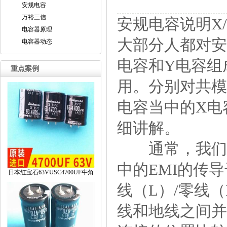
安规电容
万裕三信
安规电容说明X
电容器原理
大部分人都对安
电容器动态
电容和Y电容组
重点案例
用。分别对共模
电容当中的X电
细讲解。
通常，我们需
中的EMI的传
日本红宝石63VUSC4700UF牛角
线（L）/零线
线和地线之间并