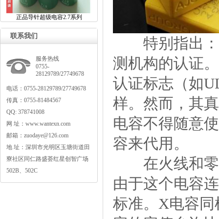
正品导针超级电容2.7系列
联系我们
特别指出：作
测机构的认证。
服务热线
0755-
28129789/27749678
认证标志（如UL
电话：0755-28129789/27749678
样。然而，其真
传真：0755-81484567
QQ:378741008
电容不得随意使用
网址：www.wantexn.com
邮箱：zuodaye@126.com
容来代用。
地址：深圳市光明区玉塘街道田
在火线和零线
寮社区同仁路盛荟红星创智广场
502B、502C
由于这个电容连
标准。X电容同