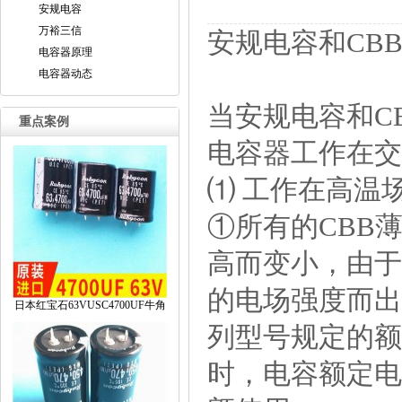
安规电容
万裕三信
安规电容和CB
电容器原理
电容器动态
当安规电容和C
重点案例
电容器工作在交
⑴工作在高温
①所有的CBB
高而变小，由于
的电场强度而出
日本红宝石63VUSC4700UF牛角
列型号规定的额
时，电容额定电