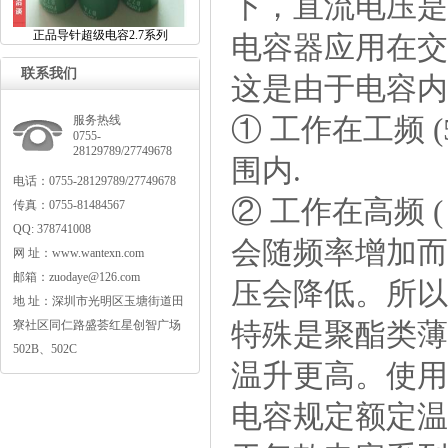
下，直流电压是
正品导针超级电容2.7系列
电容器应用在交
联系我们
这是由于电容内
①工作在工频(5
服务热线
0755-
28129789/27749678
围内.
电话：0755-28129789/27749678
②工作在高频(
传真：0755-81484567
QQ:378741008
会随频率增加而
网址：www.wantexn.com
邮箱：zuodaye@126.com
压会降低。所以
地址：深圳市光明区玉塘街道田
特殊是聚酯类薄
寮社区同仁路盛荟红星创智广场
502B、502C
温升更高。使用
电容规定额定温