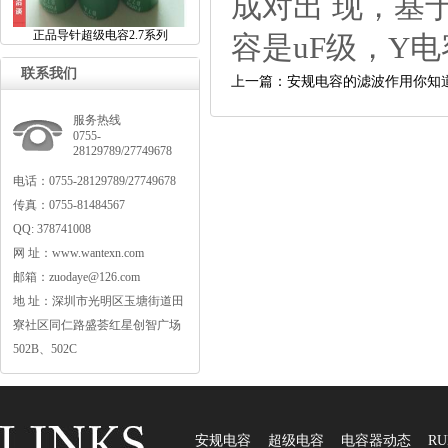
成对出现，基于
正品导针超级电容2.7系列
容是uF级，Y电
联系我们
上一篇：安规电容的滤波作用你知
服务热线
0755-
28129789/27749678
电话：0755-28129789/27749678
传真：0755-81484567
QQ:378741008
网址：www.wantexn.com
邮箱：zuodaye@126.com
地址：深圳市光明区玉塘街道田
寮社区同仁路盛荟红星创智广场
502B、502C
安规电容
超级电容
电容器动态
RU