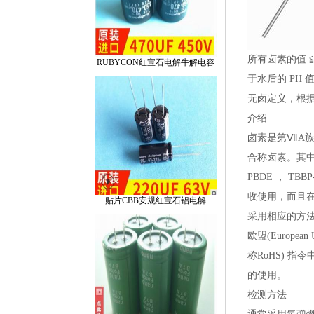
所有卤素的值≦5
RUBYCON红宝石电解牛解电容
于水后的PH值≧
无卤定义，根据法
介绍
卤素是第ⅦA族非金
合称卤素。其中
PBDE，TB
收使用，而且
贴片CBB安规红宝石铝电解
采用相应的方
欧盟(EuropeanU
称RoHS)指令中决
的使用。
检测方法