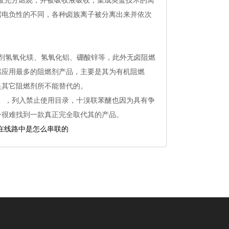
被充分燃烧，并被吸收液吸收，集成英蓝技术的离
据电负性的不同，各种卤族离子被分离出来并依次
燃剂氢氧化镁、氢氧化铝、硼酸锌等，此外无卤阻燃
燃应用最多的阻燃剂产品，主要是其为有机阻燃
是其它阻燃剂所不能替代的。
质），列入禁止使用目录，十溴联苯醚也因为具有争
今很难找到一款真正完全取代其的产品。
在线路中是怎么串联的