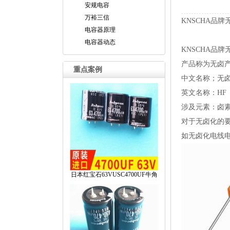
安规电容
万裕三信
KNSCHA品
电容器原理
电容器动态
KNSCHA品
产品称为无卤
重点案例
中文名称；无卤
英文名称：HF（H
涉及元素：卤素(
对于无卤化的
如无卤化电线
日本红宝石63VUSC4700UF牛角