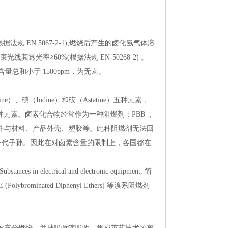
根据法规EN5067-2-1);燃烧后产生的卤化氢气体溶
光线其透光率≧60%(根据法规EN-50268-2)。
含量总和小于1500ppm，为无卤。
ne）、碘（Iodine）和砹（Astatine）五种元素，
四种元素。卤素化合物经常作为一种阻燃剂：PBB，
组件与材料、产品外壳、塑胶等。此种阻燃剂无法回
一代子孙。因此在对卤素含量的限制上，各国都在
cesinelectricalandelectronicequipment,简
olybrominatedDiphenylEthers)等溴系阻燃剂