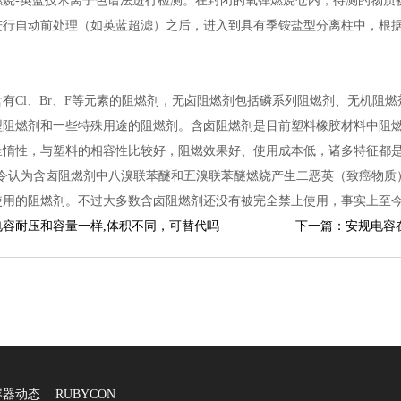
燃烧-英蓝技术离子色谱法进行检测。在封闭的氧弹燃烧仓内，待测的物质
进行自动前处理（如英蓝超滤）之后，进入到具有季铵盐型分离柱中，根
有Cl、Br、F等元素的阻燃剂，无卤阻燃剂包括磷系列阻燃剂、无机阻
型阻燃剂和一些特殊用途的阻燃剂。含卤阻燃剂是目前塑料橡胶材料中阻
呈惰性，与塑料的相容性比较好，阻燃效果好、使用成本低，诸多特征都
S指令认为含卤阻燃剂中八溴联苯醚和五溴联苯醚燃烧产生二恶英（致癌物
使用的阻燃剂。不过大多数含卤阻燃剂还没有被完全禁止使用，事实上至
电容耐压和容量一样,体积不同，可替代吗
下一篇：安规电容
容器动态
RUBYCON