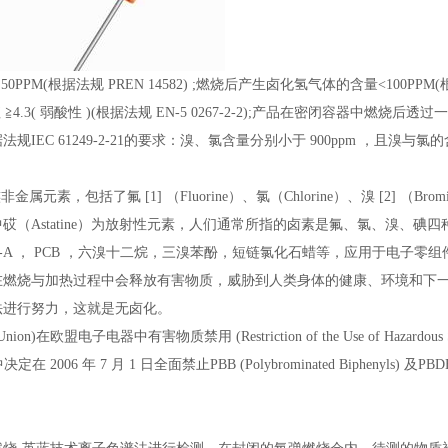
0PPM(根据法规PREN14582);燃烧后产生卤化氢气体的含量<100PPM(
4.3(弱酸性)(根据法规EN-50267-2-2);产品在密闭容器中燃烧后透过一束
规IEC61249-2-21的要求：溴、氯含量分别小于900ppm，且溴与氯的
属元素，包括了氟[1]（Fluorine）、氯（Chlorine）、溴[2]（Bromi
砹（Astatine）为放射性元素，人们通常所指的卤素是氟、氯、溴、碘
BP-A，PCB，六溴十二烷，三溴苯酚，短链氯化石蜡等，应用于电子零
在燃烧与加热过程中会释放有害物质，威胁到人类身体的健康、环境和下
法进行努力，这就是无卤化。
nion)在欧盟电子电器中有害物质禁用(RestrictionoftheUseofHazardousSubstan
定在2006年7月1日全面禁止PBB(PolybrominatedBiphenyls)及PBDE(P