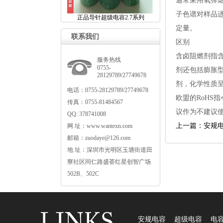
通常采用氧弹
子色谱对样品
正品导针超级电容2.7系列
定量。
联系我们
区别
含卤阻燃剂指含
服务热线
0755-
剂还包括膨胀
28129789/27749678
剂，化学性质
电话：0755-28129789/27749678
欧盟的RoH
传真：0755-81484567
议作为不建议
QQ:378741008
上一篇：安规
网址：www.wantexn.com
邮箱：zuodaye@126.com
地址：深圳市光明区玉塘街道田
寮社区同仁路盛荟红星创智广场
502B、502C
安规电容
超级电容
电