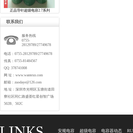
正品导针超级电容2.7系列
联系我们
服务热线
0755-
28129789/27749678
电话：0755-28129789/27749678
传真：0755-81484567
QQ:378741008
网址：www.wantexn.com
邮箱：zuodaye@126.com
地址：深圳市光明区玉塘街道田
寮社区同仁路盛荟红星创智广场
502B、502C
安规电容
超级电容
电容器动态
RU